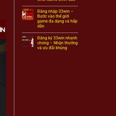
Đăng nhập 33win –
Bước vào thế giới
game đa dạng và hấp
dẫn
Đăng ký 33win nhanh
chóng – Nhận thưởng
và ưu đãi khủng