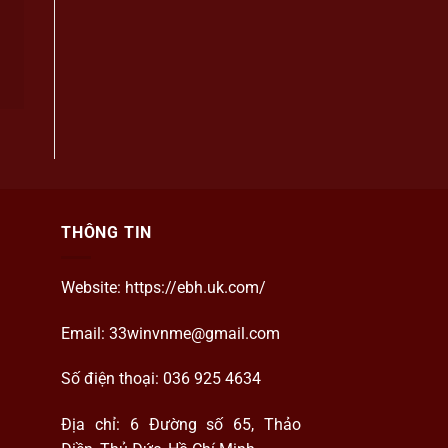
THÔNG TIN
Website: https://ebh.uk.com/
Email:
33winvnme@gmail.com
Số điện thoại:
036 925 4634
Địa chỉ:
6 Đường số 65, Thảo