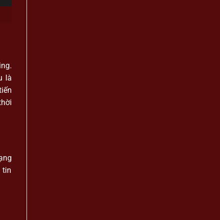
ng.
u là
tiến
thời
dạng
 tin