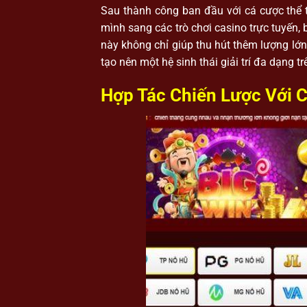
Sau thành công ban đầu với cá cược thể
mình sang các trò chơi casino trực tuyến,
này không chỉ giúp thu hút thêm lượng lớ
tạo nên một hệ sinh thái giải trí đa dạng tr
Hợp Tác Chiến Lược Với 