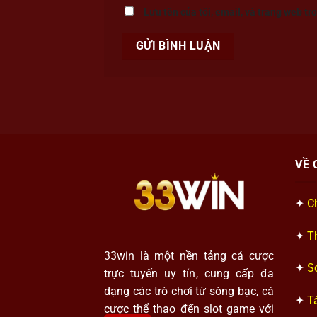
Lưu tên của tôi, email, và trang web tro
VỀ 
✦
C
✦
Th
33win là một nền tảng cá cược
✦
S
trực tuyến uy tín, cung cấp đa
dạng các trò chơi từ sòng bạc, cá
✦
T
cược thể thao đến slot game với