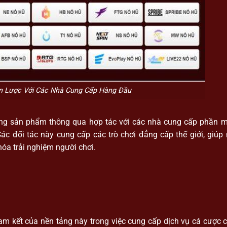
n Lược Với Các Nhà Cung Cấp Hàng Đầu
ợng sản phẩm thông qua hợp tác với các nhà cung cấp phần 
c đối tác này cung cấp các trò chơi đẳng cấp thế giới, giúp
óa trải nghiệm người chơi.
m kết của nền tảng này trong việc cung cấp dịch vụ cá cược 