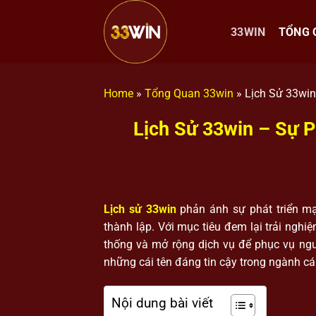
Chuyển
đến
33WIN
TỔNG 
nội
dung
Home
»
Tổng Quan 33win
»
Lịch Sử 33win
3
Lịch Sử 33win – Sự 
Lịch sử 33win
phản ánh sự phát triển m
thành lập. Với mục tiêu đem lại trải ngh
thống và mở rộng dịch vụ để phục vụ ng
những cái tên đáng tin cậy trong ngành cá
Nội dung bài viết