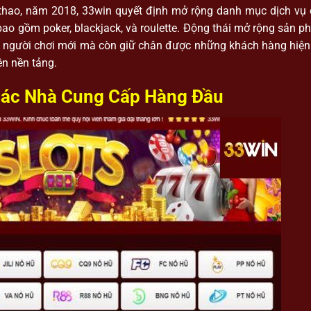
 thao, năm 2018, 33win quyết định mở rộng danh mục dịch vụ
 bao gồm poker, blackjack, và roulette. Động thái mở rộng sản 
n người chơi mới mà còn giữ chân được những khách hàng hiện
ên nền tảng.
Các Nhà Cung Cấp Hàng Đầu