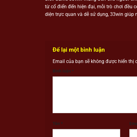
từ cổ điển đến hiện đại, mỗi trò chơi đều 
diện trực quan và dễ sử dụng, 33win giúp n
Để lại một bình luận
Email của bạn sẽ không được hiển thị 
Bình luận
*
Tên
*
Ema