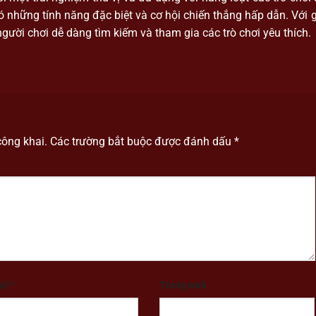
có những tính năng đặc biệt và cơ hội chiến thắng hấp dẫn. Với 
gười chơi dễ dàng tìm kiếm và tham gia các trò chơi yêu thích.
công khai.
Các trường bắt buộc được đánh dấu
*
il
*
Trang web