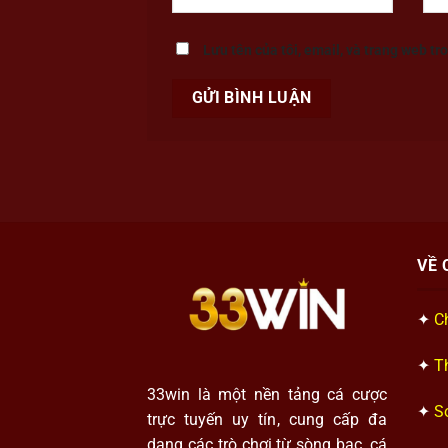
Lưu tên của tôi, email, và trang web tro
VỀ 
✦
C
✦
Th
33win là một nền tảng cá cược
✦
S
trực tuyến uy tín, cung cấp đa
dạng các trò chơi từ sòng bạc, cá