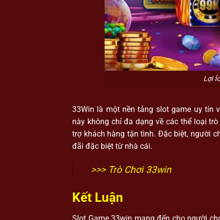
Lợi Í
33Win là một nền tảng slot game uy tín v
này không chỉ đa dạng về các thể loại tr
trợ khách hàng tận tình. Đặc biệt, người 
đãi đặc biệt từ nhà cái.
>>> Trò Chơi 33win
Kết Luận
Slot Game 33win mang đến cho người chơi 