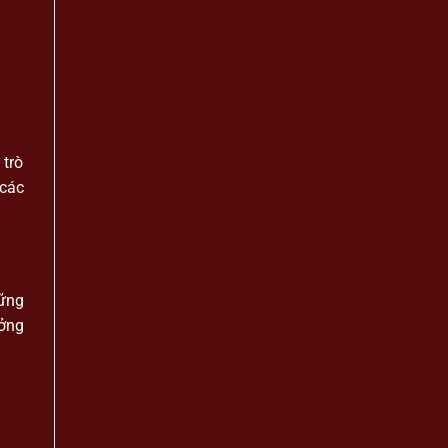
 trò
 các
hững
ưởng