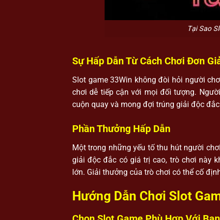
Tại Sao S
Sự Hấp Dẫn Từ Cách Chơi Đơn Gi
Slot game 33Win không đòi hỏi người chơi
chơi dễ tiếp cận với mọi đối tượng. Ngườ
cuộn quay và mong đợi trúng giải độc đắc 
Phần Thưởng Hấp Dẫn
Một trong những yếu tố thu hút người chơ
giải độc đắc có giá trị cao, trò chơi nà
lớn. Giải thưởng của trò chơi có thể cố đị
Hướng Dẫn Chơi Slot Ga
Chọn Slot Game Phù Hợp Với Bạn