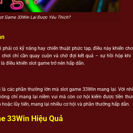
lot Game 33Win Lại Được Yêu Thích?
ản
 phải có kỹ năng hay chiến thuật phức tạp, điều này khiến cho
i chơi chỉ cần quay cuộn và chờ đợi kết quả – sự hồi hộp khi
là điều khiến slot game trở nên hấp dẫn.
i là các phần thưởng lớn mà slot game 33Win mang lại. Với n
y không chỉ mang lại niềm vui mà còn cơ hội kiếm được tiền th
nh hoặc lũy tiến, mang lại nhiều cơ hội và phần thưởng hấp dẫn.
me 33Win Hiệu Quả