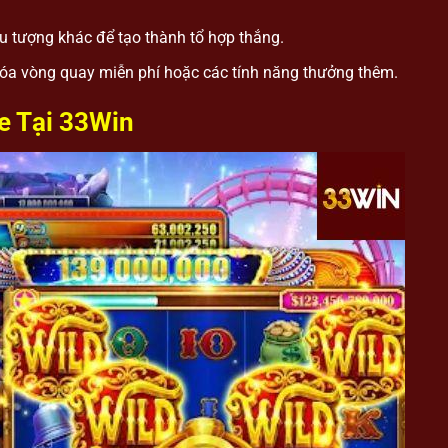
ểu tượng khác để tạo thành tổ hợp thắng.
hóa vòng quay miễn phí hoặc các tính năng thưởng thêm.
me Tại 33Win