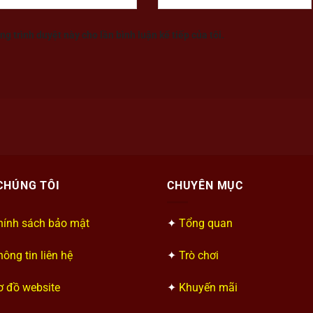
ng trình duyệt này cho lần bình luận kế tiếp của tôi.
CHÚNG TÔI
CHUYÊN MỤC
hính sách bảo mật
✦
Tổng quan
ông tin liên hệ
✦
Trò chơi
ơ đồ website
✦
Khuyến mãi